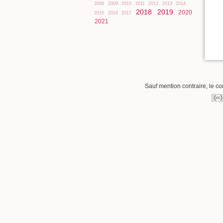
2008
2009
2010
2011
2012
2013
2014
2018
2019
2020
2015
2016
2017
2021
Sauf mention contraire, le co