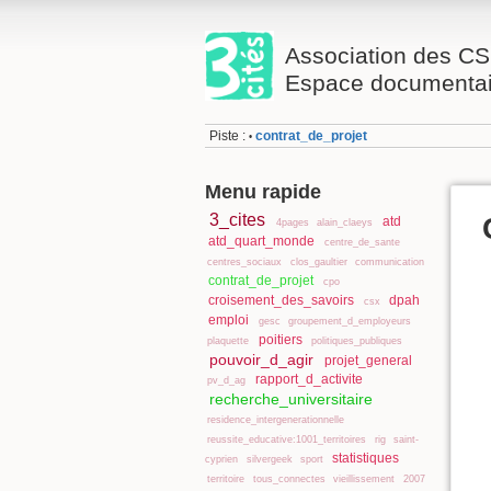
Association des CS
Espace documentai
Piste :
contrat_de_projet
•
Menu rapide
3_cites
atd
4pages
alain_claeys
atd_quart_monde
centre_de_sante
centres_sociaux
clos_gaultier
communication
contrat_de_projet
cpo
croisement_des_savoirs
dpah
csx
emploi
gesc
groupement_d_employeurs
poitiers
plaquette
politiques_publiques
pouvoir_d_agir
projet_general
rapport_d_activite
pv_d_ag
recherche_universitaire
residence_intergenerationnelle
reussite_educative:1001_territoires
rig
saint-
statistiques
cyprien
silvergeek
sport
territoire
tous_connectes
vieillissement
2007